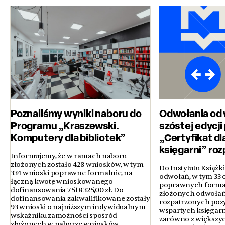
Poznaliśmy wyniki naboru do
Odwołania od
Programu „Kraszewski.
szóstej edycj
Komputery dla bibliotek”
„Certyfikat dl
księgarni” ro
Informujemy, że w ramach naboru
złożonych zostało 428 wniosków, w tym
Do Instytutu Książk
334 wnioski poprawne formalnie, na
odwołań, w tym 33 
łączną kwotę wnioskowanego
poprawnych formal
dofinansowania 7 518 325,00 zł. Do
złożonych odwołań
dofinansowania zakwalifikowane zostały
rozpatrzonych poz
93 wnioski o najniższym indywidualnym
wspartych księgarni
wskaźniku zamożności spośród
zarówno z większyc
złożonych w naborze wniosków