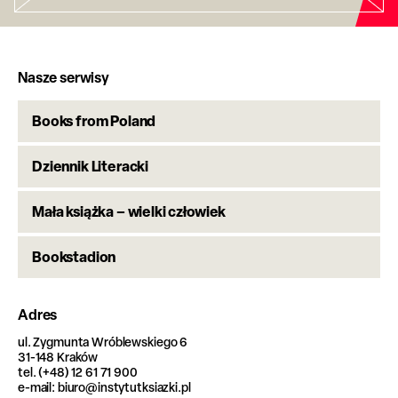
Nasze serwisy
Books from Poland
Dziennik Literacki
Mała książka – wielki człowiek
Bookstadion
Adres
ul. Zygmunta Wróblewskiego 6
31-148 Kraków
tel. (+48) 12 61 71 900
e-mail: biuro@instytutksiazki.pl