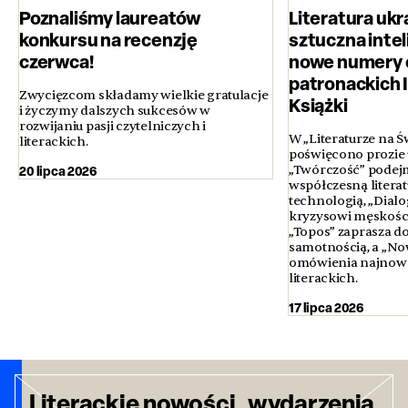
Poznaliśmy laureatów
Literatura ukr
konkursu na recenzję
sztuczna inteli
czerwca!
nowe numery 
patronackich 
Zwycięzcom składamy wielkie gratulacje
Książki
i życzymy dalszych sukcesów w
rozwijaniu pasji czytelniczych i
W „Literaturze na Ś
literackich.
poświęcono prozie u
20 lipca 2026
„Twórczość” podejm
współczesną literatur
technologią, „Dialo
kryzysowi męskości 
„Topos” zaprasza d
samotnością, a „No
omówienia najnows
literackich.
17 lipca 2026
Literackie nowości, wydarzenia