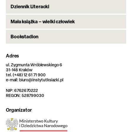
Dziennik Literacki
Mała książka – wielki człowiek
Bookstadion
Adres
ul. Zygmunta Wróblewskiego 6
31-148 Kraków
tel. (+48) 12 61 71 900
e-mail: biuro@instytutksiazki.pl
NIP: 6762670222
REGON: 528799030
Organizator