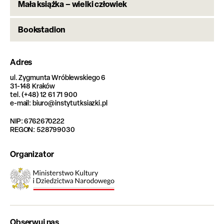
Mała książka – wielki człowiek
Bookstadion
Adres
ul. Zygmunta Wróblewskiego 6
31-148 Kraków
tel. (+48) 12 61 71 900
e-mail: biuro@instytutksiazki.pl
NIP: 6762670222
REGON: 528799030
Organizator
Obserwuj nas