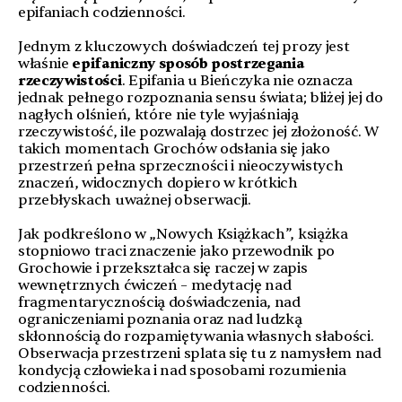
epifaniach codzienności.
Jednym z kluczowych doświadczeń tej prozy jest
właśnie
epifaniczny sposób postrzegania
rzeczywistości
. Epifania u Bieńczyka nie oznacza
jednak pełnego rozpoznania sensu świata; bliżej jej do
nagłych olśnień, które nie tyle wyjaśniają
rzeczywistość, ile pozwalają dostrzec jej złożoność. W
takich momentach Grochów odsłania się jako
przestrzeń pełna sprzeczności i nieoczywistych
znaczeń, widocznych dopiero w krótkich
przebłyskach uważnej obserwacji.
Jak podkreślono w „Nowych Książkach”, książka
stopniowo traci znaczenie jako przewodnik po
Grochowie i przekształca się raczej w zapis
wewnętrznych ćwiczeń – medytację nad
fragmentarycznością doświadczenia, nad
ograniczeniami poznania oraz nad ludzką
skłonnością do rozpamiętywania własnych słabości.
Obserwacja przestrzeni splata się tu z namysłem nad
kondycją człowieka i nad sposobami rozumienia
codzienności.