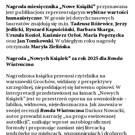
Nagroda miesięcznika „Nowe Książki”
przyznawana
jest publikacjom reprezentującym
wybitne wartości
humanistyczne
. W gronie jej dotychczasowych
laureatów znajdują się m.in.
Tadeusz Różewicz
,
Jerzy
Jedlicki
,
Ryszard Kapuściński
,
Barbara Skarga
,
Urszula Kozioł
,
Kazimierz Orłoś
,
Maria Poprzęcka
oraz
Jan Tomkowski
. W ubiegłym roku nagrodę
otrzymała
Maryla Zielińska
.
Ronda
Nagroda „Nowych Książek” za rok 2025 dla
Wiatraczna
Nagrodzona książka przenosi czytelnika na
warszawski Grochów, widziany z perspektywy
szczególnej, niepoddającej się łatwemu opisowi. W
interpretacji przedstawionej na łamach „Nowych
Książek” jest to przestrzeń oporna na uwznioślenie –
labilna, widmowa, niejednoznaczna. Jak zauważa w
Ronda Wiatraczna
swojej recenzji
Dariusz Nowacki,
autor prowadzi narrację „na progu eseizowanej
autofikcji”, unikając wprost autobiograficznej
formuły i proponując zamiast niej literacką
wędrówkę po miejscach, wspomnieniach i drobnych