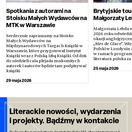
Spotkania z autorami na
Brytyjskie to
Stoisku Małych Wydawców na
Małgorzaty L
MTK w Warszawie
Małgorzata Lebda w
2026 roku odwiedził
Serdecznie zapraszamy na Stoisko
okazji anglojęzycz
Małych Wydawców na
„Mer de Glace”. Wiz
Międzynarodowych Targach Książki w
Polski w Londynie, a
Warszawie, które przygotował Instytut
w ramach programu
Książki wraz z Polską Izbą Książki. Od dziś
literatura polska za
do niedzieli cała plejada znakomitych
autorek i autorów będzie tam podpisywać
25 maja 2026
książki.
29 maja 2026
Literackie nowości, wydarzenia
i projekty. Bądźmy w kontakcie