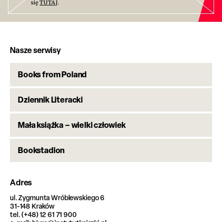
się
TUTAJ
.
Nasze serwisy
Books from Poland
Dziennik Literacki
Mała książka – wielki człowiek
Bookstadion
Adres
ul. Zygmunta Wróblewskiego 6
31-148 Kraków
tel. (+48) 12 61 71 900