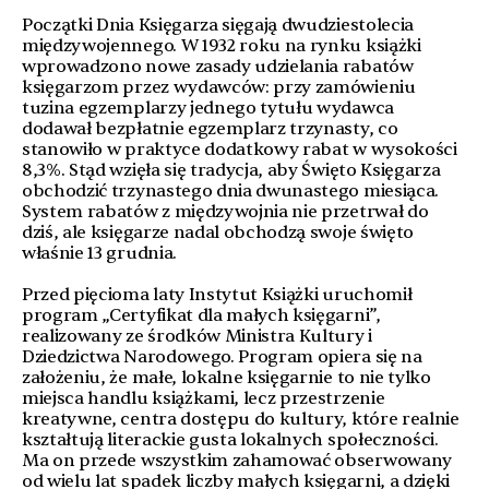
Początki Dnia Księgarza sięgają dwudziestolecia
międzywojennego. W 1932 roku na rynku książki
wprowadzono nowe zasady udzielania rabatów
księgarzom przez wydawców: przy zamówieniu
tuzina egzemplarzy jednego tytułu wydawca
dodawał bezpłatnie egzemplarz trzynasty, co
stanowiło w praktyce dodatkowy rabat w wysokości
8,3%. Stąd wzięła się tradycja, aby Święto Księgarza
obchodzić trzynastego dnia dwunastego miesiąca.
System rabatów z międzywojnia nie przetrwał do
dziś, ale księgarze nadal obchodzą swoje święto
właśnie 13 grudnia.
Przed pięcioma laty Instytut Książki uruchomił
program „Certyfikat dla małych księgarni”,
realizowany ze środków Ministra Kultury i
Dziedzictwa Narodowego. Program opiera się na
założeniu, że małe, lokalne księgarnie to nie tylko
miejsca handlu książkami, lecz przestrzenie
kreatywne, centra dostępu do kultury, które realnie
kształtują literackie gusta lokalnych społeczności.
Ma on przede wszystkim zahamować obserwowany
od wielu lat spadek liczby małych księgarni, a dzięki