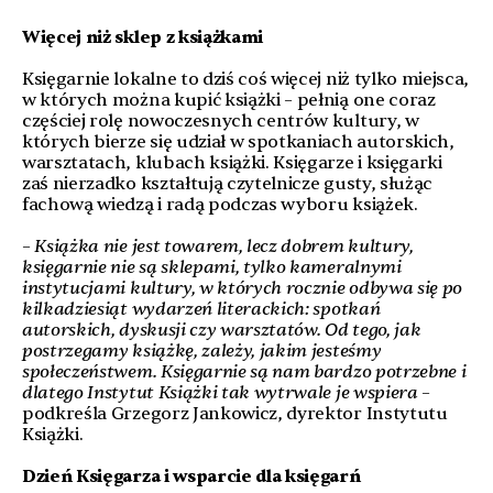
Więcej niż sklep z książkami
Księgarnie lokalne to dziś coś więcej niż tylko miejsca,
w których można kupić książki – pełnią one coraz
częściej rolę nowoczesnych centrów kultury, w
których bierze się udział w spotkaniach autorskich,
warsztatach, klubach książki. Księgarze i księgarki
zaś nierzadko kształtują czytelnicze gusty, służąc
fachową wiedzą i radą podczas wyboru książek.
–
Książka nie jest towarem, lecz dobrem kultury,
księgarnie nie są sklepami, tylko kameralnymi
instytucjami kultury, w których rocznie odbywa się po
kilkadziesiąt wydarzeń literackich: spotkań
autorskich, dyskusji czy warsztatów. Od tego, jak
postrzegamy książkę, zależy, jakim jesteśmy
społeczeństwem. Księgarnie są nam bardzo potrzebne i
dlatego Instytut Książki tak wytrwale je wspiera
–
podkreśla Grzegorz Jankowicz, dyrektor Instytutu
Książki.
Dzień Księgarza i wsparcie dla księgarń