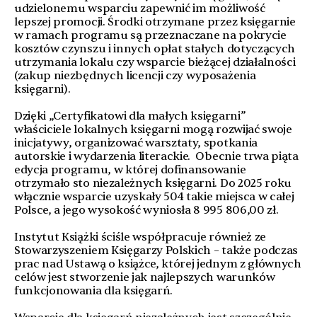
udzielonemu wsparciu zapewnić im możliwość
lepszej promocji. Środki otrzymane przez księgarnie
w ramach programu są przeznaczane na pokrycie
kosztów czynszu i innych opłat stałych dotyczących
utrzymania lokalu czy wsparcie bieżącej działalności
(zakup niezbędnych licencji czy wyposażenia
księgarni).
Dzięki „Certyfikatowi dla małych księgarni”
właściciele lokalnych księgarni mogą rozwijać swoje
inicjatywy, organizować warsztaty, spotkania
autorskie i wydarzenia literackie. Obecnie trwa piąta
edycja programu, w której dofinansowanie
otrzymało sto niezależnych księgarni. Do 2025 roku
włącznie wsparcie uzyskały 504 takie miejsca w całej
Polsce, a jego wysokość wyniosła 8 995 806,00 zł.
Instytut Książki ściśle współpracuje również ze
Stowarzyszeniem Księgarzy Polskich – także podczas
prac nad Ustawą o książce, której jednym z głównych
celów jest stworzenie jak najlepszych warunków
funkcjonowania dla księgarń.