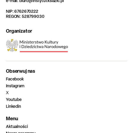
e-mail: biuro@instytutksiazki.pl
NIP: 6762670222
REGON: 528799030
Organizator
Obserwuj nas
Facebook
Instagram
X
Youtube
Linkedin
Menu
Aktualności