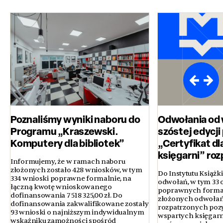
Poznaliśmy wyniki naboru do
Odwołania od
Programu „Kraszewski.
szóstej edycj
Komputery dla bibliotek”
„Certyfikat dl
księgarni” ro
Informujemy, że w ramach naboru
złożonych zostało 428 wniosków, w tym
Do Instytutu Książk
334 wnioski poprawne formalnie, na
odwołań, w tym 33 
łączną kwotę wnioskowanego
poprawnych formal
dofinansowania 7 518 325,00 zł. Do
złożonych odwołań
dofinansowania zakwalifikowane zostały
rozpatrzonych poz
93 wnioski o najniższym indywidualnym
wspartych księgarni
wskaźniku zamożności spośród