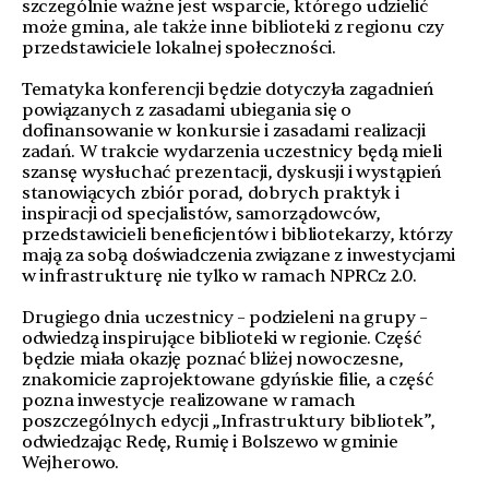
szczególnie ważne jest wsparcie, którego udzielić
może gmina, ale także inne biblioteki z regionu czy
przedstawiciele lokalnej społeczności.
Tematyka konferencji będzie dotyczyła zagadnień
powiązanych z zasadami ubiegania się o
dofinansowanie w konkursie i zasadami realizacji
zadań. W trakcie wydarzenia uczestnicy będą mieli
szansę wysłuchać prezentacji, dyskusji i wystąpień
stanowiących zbiór porad, dobrych praktyk i
inspiracji od specjalistów, samorządowców,
przedstawicieli beneficjentów i bibliotekarzy, którzy
mają za sobą doświadczenia związane z inwestycjami
w infrastrukturę nie tylko w ramach NPRCz 2.0.
Drugiego dnia uczestnicy – podzieleni na grupy –
odwiedzą inspirujące biblioteki w regionie. Część
będzie miała okazję poznać bliżej nowoczesne,
znakomicie zaprojektowane gdyńskie filie, a część
pozna inwestycje realizowane w ramach
poszczególnych edycji „Infrastruktury bibliotek”,
odwiedzając Redę, Rumię i Bolszewo w gminie
Wejherowo.