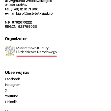
ul. Zygmunta Wróblewskiego 6
31-148 Kraków
tel. (+48) 12 61 71 900
e-mail: biuro@instytutksiazki.pl
NIP: 6762670222
REGON: 528799030
Organizator
Obserwuj nas
Facebook
Instagram
X
Youtube
Linkedin