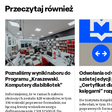
Przeczytaj również
Poznaliśmy wyniki naboru do
Odwołania od
Programu „Kraszewski.
szóstej edycj
Komputery dla bibliotek”
„Certyfikat dl
księgarni” ro
Informujemy, że w ramach naboru
złożonych zostało 428 wniosków, w tym
Do Instytutu Książk
334 wnioski poprawne formalnie, na
odwołań, w tym 33 
łączną kwotę wnioskowanego
poprawnych formal
dofinansowania 7 518 325,00 zł. Do