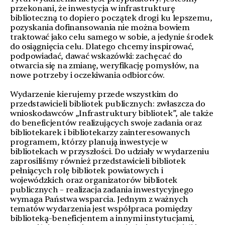
przekonani, że inwestycja w infrastrukturę
biblioteczną to dopiero początek drogi ku lepszemu,
pozyskania dofinansowania nie można bowiem
traktować jako celu samego w sobie, a jedynie środek
do osiągnięcia celu. Dlatego chcemy inspirować,
podpowiadać, dawać wskazówki: zachęcać do
otwarcia się na zmianę, weryfikację pomysłów, na
nowe potrzeby i oczekiwania odbiorców.
Wydarzenie kierujemy przede wszystkim do
przedstawicieli bibliotek publicznych: zwłaszcza do
wnioskodawców „Infrastruktury bibliotek”, ale także
do beneficjentów realizujących swoje zadania oraz
bibliotekarek i bibliotekarzy zainteresowanych
programem, którzy planują inwestycje w
bibliotekach w przyszłości. Do udziały w wydarzeniu
zaprosiliśmy również przedstawicieli bibliotek
pełniących rolę bibliotek powiatowych i
wojewódzkich oraz organizatorów bibliotek
publicznych – realizacja zadania inwestycyjnego
wymaga Państwa wsparcia. Jednym z ważnych
tematów wydarzenia jest współpraca pomiędzy
biblioteką-beneficjentem a innymi instytucjami,