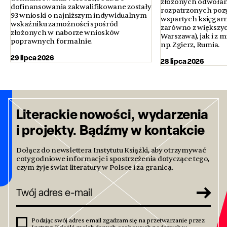
złożonych odwołań
dofinansowania zakwalifikowane zostały
rozpatrzonych poz
93 wnioski o najniższym indywidualnym
wspartych księgarni
wskaźniku zamożności spośród
zarówno z większyc
złożonych w naborze wniosków
Warszawa), jak i z 
poprawnych formalnie.
np. Zgierz, Rumia.
29 lipca 2026
28 lipca 2026
Literackie nowości, wydarzenia
i projekty. Bądźmy w kontakcie
Dołącz do newslettera Instytutu Książki, aby otrzymywać
cotygodniowe informacje i spostrzeżenia dotyczące tego,
czym żyje świat literatury w Polsce i za granicą.
Podając swój adres email zgadzam się na przetwarzanie przez