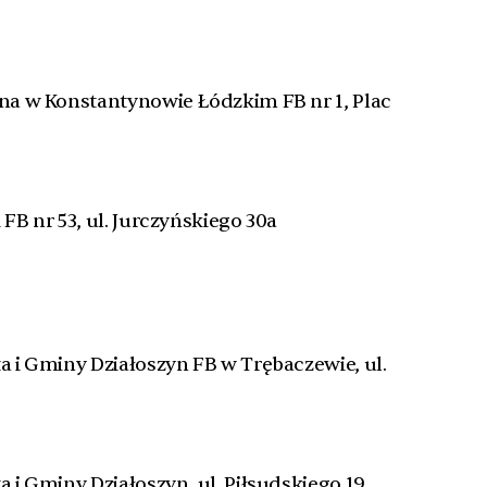
zna w Konstantynowie Łódzkim FB nr 1, Plac
 FB nr 53, ul. Jurczyńskiego 30a
ta i Gminy Działoszyn FB w Trębaczewie, ul.
a i Gminy Działoszyn, ul. Piłsudskiego 19