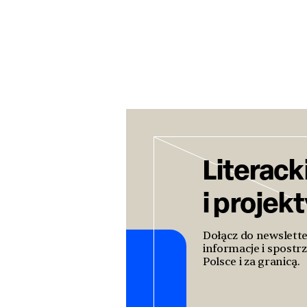
Literack
i projek
Dołącz do newslett
informacje i spostrz
Polsce i za granicą.