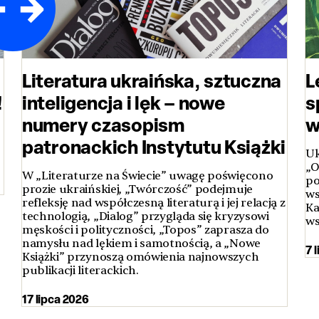
Literatura ukraińska, sztuczna
L
!
inteligencja i lęk – nowe
s
numery czasopism
w
patronackich Instytutu Książki
Uk
„O
W „Literaturze na Świecie” uwagę poświęcono
po
prozie ukraińskiej, „Twórczość” podejmuje
ws
refleksję nad współczesną literaturą i jej relacją z
Ka
technologią, „Dialog” przygląda się kryzysowi
ws
męskości i polityczności, „Topos” zaprasza do
namysłu nad lękiem i samotnością, a „Nowe
7 
Książki” przynoszą omówienia najnowszych
publikacji literackich.
17 lipca 2026