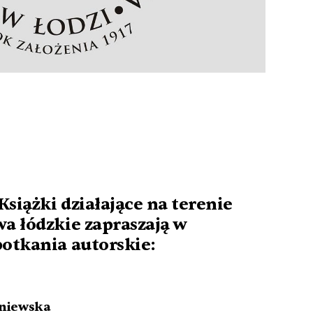
siążki działające na terenie
a łódzkie zapraszają w
potkania autorskie:
oniewska