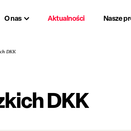
O nas
Aktualności
Nasze p
kich DKK
zkich DKK