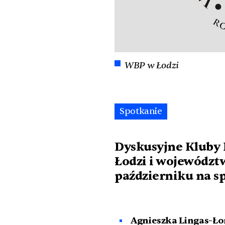
WBP w Łodzi
Spotkanie
Dyskusyjne Kluby K
Łodzi i województw
październiku na s
Agnieszka Lingas-Ł