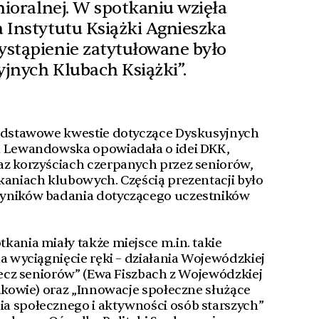
nioralnej. W spotkaniu wzięła
 Instytutu Książki Agnieszka
ystąpienie zatytułowane było
jnych Klubach Książki”.
podstawowe kwestie dotyczące Dyskusyjnych
a Lewandowska opowiadała o idei DKK,
az korzyściach czerpanych przez seniorów,
kaniach klubowych. Częścią prezentacji było
wyników badania dotyczącego uczestników
kania miały także miejsce m.in. takie
a wyciągnięcie ręki – działania Wojewódzkiej
rzecz seniorów” (Ewa Fiszbach z Wojewódzkiej
rakowie) oraz „Innowacje społeczne służące
a społecznego i aktywności osób starszych”