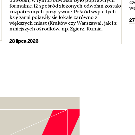
odwołań, w tym 33 odwołań było poprawnych
cz
formalnie. 12 spośród złożonych odwołań zostało
wa
rozpatrzonych pozytywnie. Pośród wspartych
księgarni pojawiły się lokale zarówno z
27
większych miast (Kraków czy Warszawa), jak i z
mniejszych ośrodków, np. Zgierz, Rumia.
28 lipca 2026