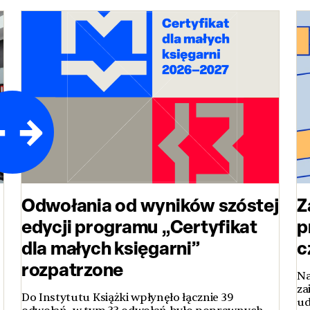
Odwołania od wyników szóstej
Z
edycji programu „Certyfikat
p
dla małych księgarni”
c
rozpatrzone
Na
za
Do Instytutu Książki wpłynęło łącznie 39
ud