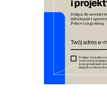
i projek
Dołącz do newslett
informacje i spostrz
Polsce i za granicą.
Podając swój adres e
osobowych podanyc
korespondencji i kom
danych osobowych zn