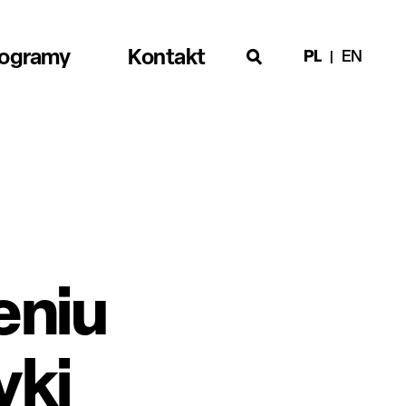
rogramy
Kontakt
PL
EN
eniu
yki