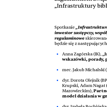
„Infrastruktury bibl
„Infrastruktura
Spotkanie
inwestor zastępczy, wspó
regulaminowe
skierowane
będzie się z następujących 
Anna Zagórska (IK),
„I
wskazówki, porady, p
mec. Jakub Michalski (
dyr. Dorota Olejnik (
Krupski, Adam Nagat
Mazowieckim),
Partne
model działania w g
dyr. Izabela Bochińs