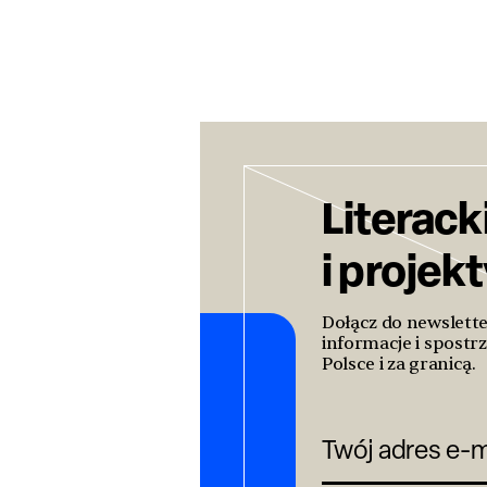
Literack
i projek
Dołącz do newslett
informacje i spostrz
Polsce i za granicą.