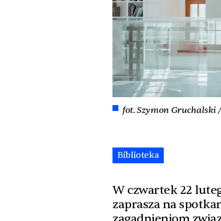
fot. Szymon Gruchalski /
Biblioteka
W czwartek 22 lutego
zaprasza na spotka
zagadnieniom związ