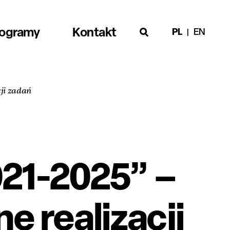
rogramy
Kontakt
PL
EN
cji zadań
021-2025” –
e realizacji