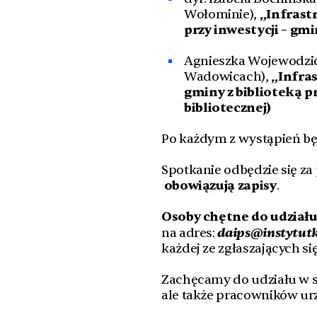
Wołominie),
„Infrast
przy inwestycji – gm
Agnieszka Wojewodzic
Wadowicach),
„Infras
gminy z biblioteką pr
bibliotecznej)
Po każdym z wystąpień bę
Spotkanie odbędzie się z
obowiązują zapisy
.
Osoby chętne do udział
daips@instytutk
na adres:
każdej ze zgłaszających się
Zachęcamy do udziału w sp
ale także pracowników u