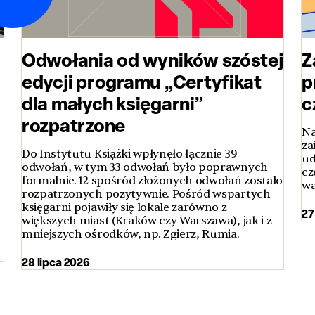
Odwołania od wyników szóstej
Z
edycji programu „Certyfikat
p
dla małych księgarni”
c
rozpatrzone
Na
za
Do Instytutu Książki wpłynęło łącznie 39
ud
odwołań, w tym 33 odwołań było poprawnych
cz
formalnie. 12 spośród złożonych odwołań zostało
wa
rozpatrzonych pozytywnie. Pośród wspartych
księgarni pojawiły się lokale zarówno z
27
większych miast (Kraków czy Warszawa), jak i z
mniejszych ośrodków, np. Zgierz, Rumia.
28 lipca 2026