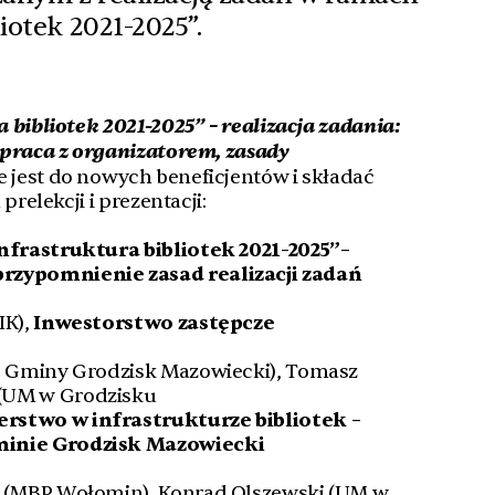
iotek 2021-2025”.
 bibliotek 2021-2025” – realizacja zadania:
łpraca z organizatorem, zasady
 jest do nowych beneficjentów i składać
prelekcji i prezentacji:
nfrastruktura bibliotek 2021-2025”–
rzypomnienie zasad realizacji zadań
IK),
Inwestorstwo zastępcze
BP Gminy Grodzisk Mazowiecki), Tomasz
 (UM w Grodzisku
rstwo w infrastrukturze bibliotek –
minie Grodzisk Mazowiecki
ka (MBP Wołomin), Konrad Olszewski (UM w