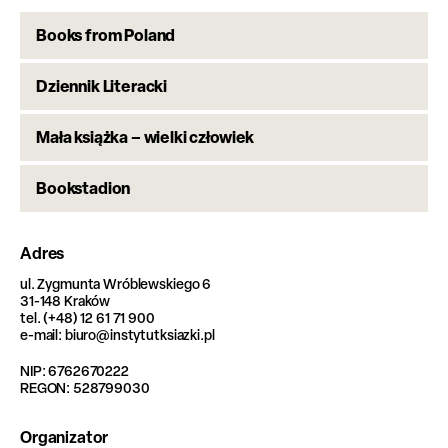
Books from Poland
Dziennik Literacki
Mała książka – wielki człowiek
Bookstadion
Adres
ul. Zygmunta Wróblewskiego 6
31-148 Kraków
tel. (+48) 12 61 71 900
e-mail: biuro@instytutksiazki.pl
NIP: 6762670222
REGON: 528799030
Organizator