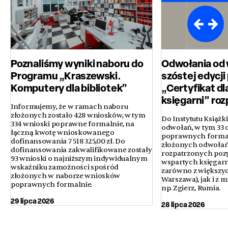
Poznaliśmy wyniki naboru do
Odwołania od
Programu „Kraszewski.
szóstej edycj
Komputery dla bibliotek”
„Certyfikat dl
księgarni” ro
Informujemy, że w ramach naboru
złożonych zostało 428 wniosków, w tym
Do Instytutu Książk
334 wnioski poprawne formalnie, na
odwołań, w tym 33 
łączną kwotę wnioskowanego
poprawnych formal
dofinansowania 7 518 325,00 zł. Do
złożonych odwołań
dofinansowania zakwalifikowane zostały
rozpatrzonych poz
93 wnioski o najniższym indywidualnym
wspartych księgarni
wskaźniku zamożności spośród
zarówno z większyc
złożonych w naborze wniosków
Warszawa), jak i z 
poprawnych formalnie.
np. Zgierz, Rumia.
29 lipca 2026
28 lipca 2026