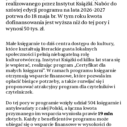
realizowanego przez Instytut Książki. Nabór do
szóstej edycji programu na lata 2026-2027
potrwa do 18 maja br. W tym roku kwota
dofinansowania jest wyższa niż do tej pory i
wynosi 50 tys. zł.
Małe księgarnie to dziś centra dostępu do kultury,
które kształtują literackie gusta lokalnych
społeczności i pełnią niebagatelną rolę
kulturotwórczą. Instytut Książki od kilku lat stara się
je wspierać, realizując program „Certyfikat dla
małych księgarni”. W ramach programu księgarnie
otrzymują wsparcie finansowe, które pozwala im
opłacić bieżące potrzeby, a także rozwijać się i
proponować atrakcyjny program dla czytelników i
czytelniczek.
Do tej pory w programie wzięły udział 504 księgarnie i
antykwariaty z całej Polski, a łączna kwota
przyznanego im wsparcia wyniosła prawie
19
mln
złotych. Każdy z beneficjentów programu może
ubiegać się o wsparcie finansowe w wysokości do