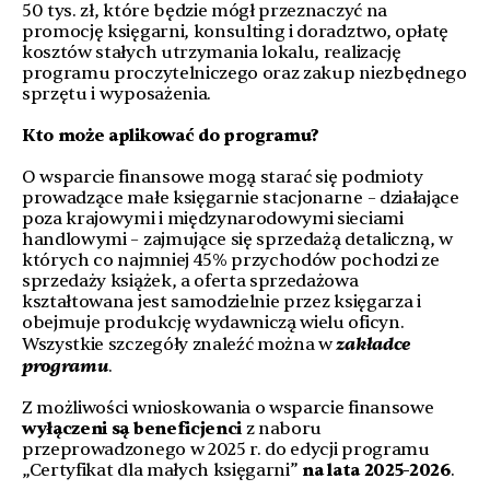
50 tys. zł, które będzie mógł przeznaczyć na
promocję księgarni, konsulting i doradztwo, opłatę
kosztów stałych utrzymania lokalu, realizację
programu proczytelniczego oraz zakup niezbędnego
sprzętu i wyposażenia.
Kto może aplikować do programu?
O wsparcie finansowe mogą starać się podmioty
prowadzące małe księgarnie stacjonarne – działające
poza krajowymi i międzynarodowymi sieciami
handlowymi – zajmujące się sprzedażą detaliczną, w
których co najmniej 45% przychodów pochodzi ze
sprzedaży książek, a oferta sprzedażowa
kształtowana jest samodzielnie przez księgarza i
obejmuje produkcję wydawniczą wielu oficyn.
zakładce
Wszystkie szczegóły znaleźć można w
programu
.
Z możliwości wnioskowania o wsparcie finansowe
wyłączeni są beneficjenci
z naboru
przeprowadzonego w 2025 r. do edycji programu
„Certyfikat dla małych księgarni”
na lata 2025-2026
.