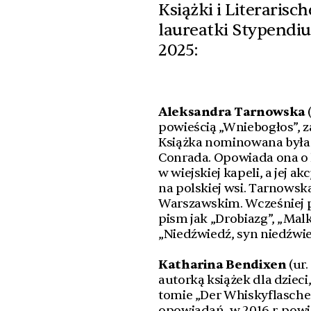
Książki i Literarisc
laureatki Stypendi
2025:
Aleksandra Tarnowska
powieścią „Wniebogłos”, z
Książka nominowana była
Conrada. Opowiada ona o 
w wiejskiej kapeli, a jej a
na polskiej wsi. Tarnowsk
Warszawskim. Wcześniej 
pism jak „Drobiazg”, „Malk
„Niedźwiedź, syn niedźwied
Katharina Bendixen
(ur.
autorką książek dla dzieci
tomie „Der Whiskyflasch
opowiadań, w 2016 r. powie