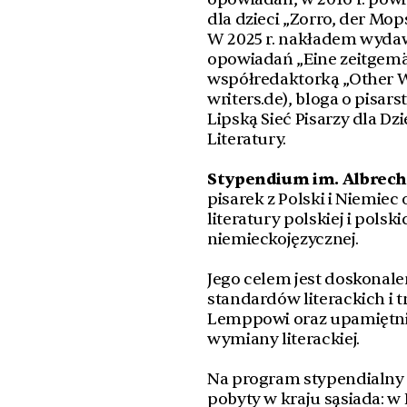
dla dzieci „Zorro, der Mop
W 2025 r. nakładem wydawn
opowiadań „Eine zeitgemäß
współredaktorką „Other W
writers.de), bloga o pisars
Lipską Sieć Pisarzy dla Dz
Literatury.
Stypendium im. Albrec
pisarek z Polski i Niemiec
literatury polskiej i pols
niemieckojęzycznej.
Jego celem jest doskonale
standardów literackich i t
Lemppowi oraz upamiętnie
wymiany literackiej.
Na program stypendialny 
pobyty w kraju sąsiada: w 