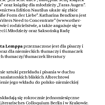
s” oraz książkę dla młodzieży „Taras Augen”.
ictwa Edition Nautilus ukaże się zbiór
e Form der Liebe”. Katharina Bendixen jest
riters Need to Concentrate” (www.other-
twie i rodzicielstwie, a także angażuje się w
ieci i Młodzieży oraz Saksońską Radę
hta Lemppa
przeznaczone jest dla pisarzy i
 oraz dla niemieckich tłumaczy i tłumaczek
kich tłumaczy/tłumaczek literatury
nie sztuki przekładu i pisania w duchu
ranslatorskich bliskich Albrechtowi
nie jego wkładu do polsko-niemieckiej
składają się rokrocznie jednomiesięczne
Literarisches Colloquium Berlin i w Krakowie.