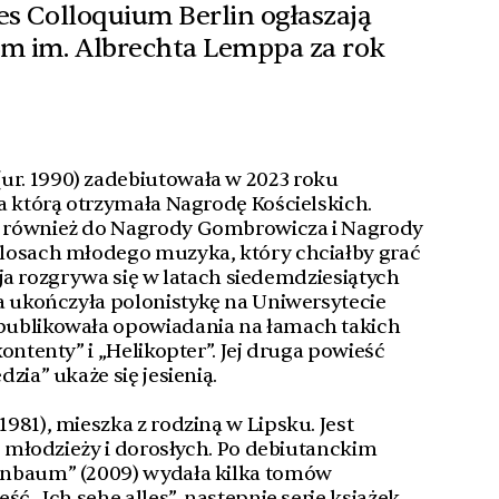
hes Colloquium Berlin ogłaszają
um im. Albrechta Lemppa za rok
(ur. 1990) zadebiutowała w 2023 roku
a którą otrzymała Nagrodę Kościelskich.
 również do Nagrody Gombrowicza i Nagrody
losach młodego muzyka, który chciałby grać
kcja rozgrywa się w latach siedemdziesiątych
a ukończyła polonistykę na Uniwersytecie
publikowała opowiadania na łamach takich
ontenty” i „Helikopter”. Jej druga powieść
zia” ukaże się jesienią.
 1981), mieszka z rodziną w Lipsku. Jest
, młodzieży i dorosłych. Po debiutanckim
enbaum” (2009) wydała kilka tomów
ść „Ich sehe alles”, następnie serię książek