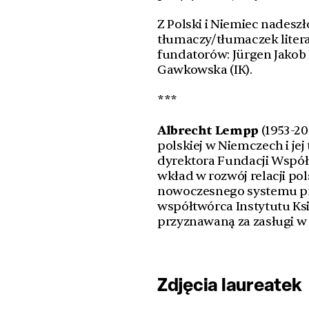
Z Polski i Niemiec nadeszł
tłumaczy/tłumaczek litera
fundatorów: Jürgen Jakob
Gawkowska (IK).
***
Albrecht Lempp
(1953-20
polskiej w Niemczech i jej
dyrektora Fundacji Współp
wkład w rozwój relacji p
nowoczesnego systemu prom
współtwórca Instytutu Ks
przyznawaną za zasługi w t
Zdjęcia laureatek