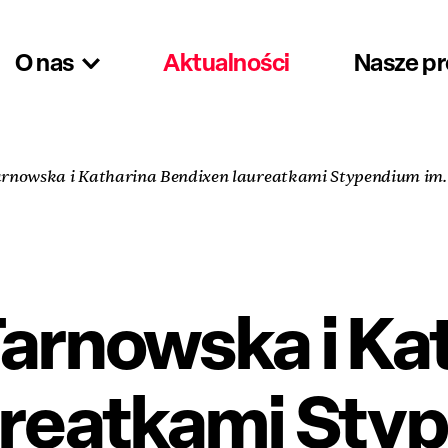
O nas
Aktualności
Nasze p
rnowska i Katharina Bendixen laureatkami Stypendium im.
arnowska i Ka
ureatkami Sty