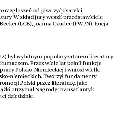
o 67 zgłoszeń od pisarzy/pisarek i
tury. W skład jury weszli przedstawiciele
 Becker (LCB), Joanna Czudec (FWPN), Łucja
12) był wybitnym popularyzatorem literatury
 tłumaczem. Przez wiele lat pełnił funkcję
racy Polsko-Niemieckiej i wniósł wielki
olsko-niemieckich. Tworzył fundamenty
ocji Polski przez literaturę. Jako
iążki otrzymał Nagrodę Transatlantyk
ej dziedzinie.