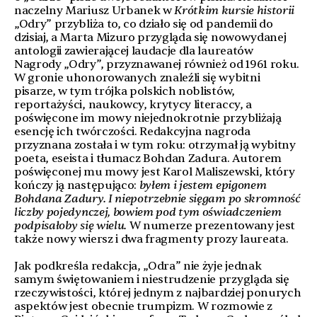
naczelny Mariusz Urbanek w
Krótkim kursie historii
„Odry” przybliża to, co działo się od pandemii do
dzisiaj, a Marta Mizuro przygląda się nowowydanej
antologii zawierającej laudacje dla laureatów
Nagrody „Odry”, przyznawanej również od 1961 roku.
W gronie uhonorowanych znaleźli się wybitni
pisarze, w tym trójka polskich noblistów,
reportażyści, naukowcy, krytycy literaccy, a
poświęcone im mowy niejednokrotnie przybliżają
esencję ich twórczości. Redakcyjna nagroda
przyznana została i w tym roku: otrzymał ją wybitny
poeta, eseista i tłumacz Bohdan Zadura. Autorem
poświęconej mu mowy jest Karol Maliszewski, który
kończy ją następująco:
byłem i jestem epigonem
Bohdana Zadury. I niepotrzebnie sięgam po skromność
liczby pojedynczej, bowiem pod tym oświadczeniem
podpisałoby się wielu.
W numerze prezentowany jest
także nowy wiersz i dwa fragmenty prozy laureata.
Jak podkreśla redakcja, „Odra” nie żyje jednak
samym świętowaniem i niestrudzenie przygląda się
rzeczywistości, której jednym z najbardziej ponurych
aspektów jest obecnie trumpizm. W rozmowie z