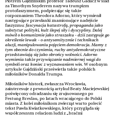
Piotrem Gajdzińskim profesor Tadeusz Gadacz w ślad
za Timothym Snyderem nazywa trumpizm
protofaszyzmem, podpierając się także
rozpoznaniem Theodora Adorno, który wymienił
następujące przesłanki znamionujące nadejście
faszyzmu:
fascynacja katastrofą, propaganda jako
substytut polityki, kult ślepej siły i dyscypliny. Dalej
mówił o komunizmie jako straszaku – dziś zastępuje go
określenie lewak – o antysemityzmie i technikach
aluzji, manipulowaniu pojęciem demokracja. Mamy z
tym obecnie do czynienia, ruchy antydemokratyczne
przedstawiają się jako obrońcy wolności. Adorno
wymienia także przywiązanie nadmiernej wagi do
symboli oraz koniec z wyznawaniem win.
W osobnym
artykule Gajdziński prześwietla także polskich
miłośników Donalda Trumpa.
Miłośników historii, zwłaszcza Wrocławia,
zainteresuje z pewnością artykuł Beaty Maciejewskiej
poświęcony odradzaniu się zrujnowanego po
Festung Breslau, po latach wracającego do Polski
miasta. Z kolei miłośnikom zwierząt warto polecić
tekst Pawła Kwiatkowskiego, który przygląda się
współczesnym relacjom ludzi z „braćmi