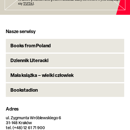
się
TUTAJ
.
Nasze serwisy
Books from Poland
Dziennik Literacki
Mała książka – wielki człowiek
Bookstadion
Adres
ul. Zygmunta Wróblewskiego 6
31-148 Kraków
tel. (+48) 12 61 71 900