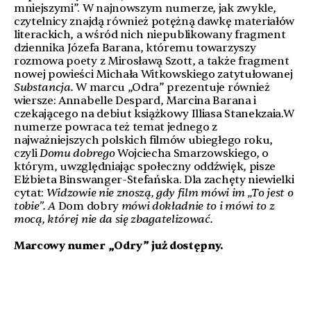
mniejszymi”. W najnowszym numerze, jak zwykle,
czytelnicy znajdą również potężną dawkę materiałów
literackich, a wśród nich niepublikowany fragment
dziennika Józefa Barana, któremu towarzyszy
rozmowa poety z Mirosławą Szott, a także fragment
nowej powieści Michała Witkowskiego zatytułowanej
Substancja.
W marcu „Odra” prezentuje również
wiersze: Annabelle Despard, Marcina Barana i
czekającego na debiut książkowy Illiasa Stanekzaia.W
numerze powraca też temat jednego z
najważniejszych polskich filmów ubiegłego roku,
czyli
Domu dobrego
Wojciecha Smarzowskiego, o
którym, uwzględniając społeczny oddźwięk, pisze
Elżbieta Binswanger-Stefańska. Dla zachęty niewielki
cytat:
Widzowie nie znoszą, gdy film mówi im „To jest o
tobie”. A
Dom dobry
mówi dokładnie to i mówi to z
mocą, której nie da się zbagatelizować.
Marcowy numer „Odry” już dostępny.