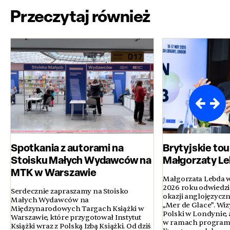
Przeczytaj również
Spotkania z autorami na
Brytyjskie to
Stoisku Małych Wydawców na
Małgorzaty L
MTK w Warszawie
Małgorzata Lebda w
2026 roku odwiedził
Serdecznie zapraszamy na Stoisko
okazji anglojęzycz
Małych Wydawców na
„Mer de Glace”. Wiz
Międzynarodowych Targach Książki w
Polski w Londynie, a
Warszawie, które przygotował Instytut
w ramach programu
Książki wraz z Polską Izbą Książki. Od dziś