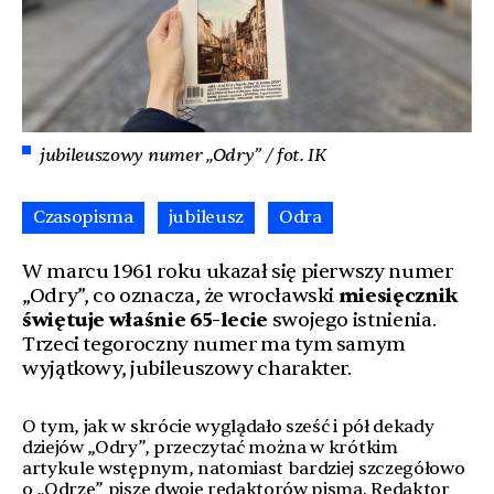
jubileuszowy numer „Odry” / fot. IK
Czasopisma
jubileusz
Odra
W marcu 1961 roku ukazał się pierwszy numer
„Odry”, co oznacza, że wrocławski
miesięcznik
świętuje właśnie 65-lecie
swojego istnienia.
Trzeci tegoroczny numer ma tym samym
wyjątkowy, jubileuszowy charakter.
O tym, jak w skrócie wyglądało sześć i pół dekady
dziejów „Odry”, przeczytać można w krótkim
artykule wstępnym, natomiast bardziej szczegółowo
o „Odrze” pisze dwoje redaktorów pisma. Redaktor