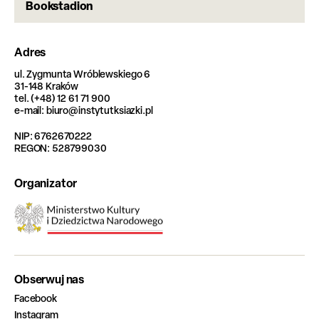
Bookstadion
Adres
ul. Zygmunta Wróblewskiego 6
31-148 Kraków
tel. (+48) 12 61 71 900
e-mail: biuro@instytutksiazki.pl
NIP: 6762670222
REGON: 528799030
Organizator
Obserwuj nas
Facebook
Instagram