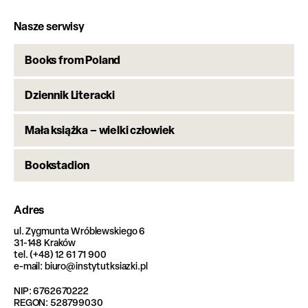
Nasze serwisy
Books from Poland
Dziennik Literacki
Mała książka – wielki człowiek
Bookstadion
Adres
ul. Zygmunta Wróblewskiego 6
31-148 Kraków
tel. (+48) 12 61 71 900
e-mail: biuro@instytutksiazki.pl
NIP: 6762670222
REGON: 528799030