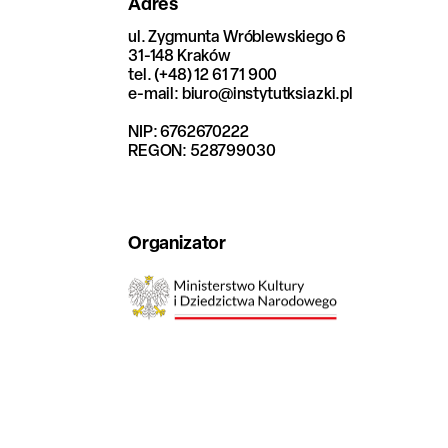
Adres
ul. Zygmunta Wróblewskiego 6
31-148 Kraków
tel. (+48) 12 61 71 900
e-mail: biuro@instytutksiazki.pl
NIP: 6762670222
REGON: 528799030
Organizator