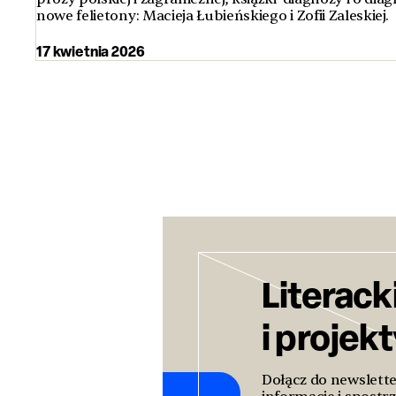
nowe felietony: Macieja Łubieńskiego i Zofii Zaleskiej.
17 kwietnia 2026
Literack
i projek
Dołącz do newslett