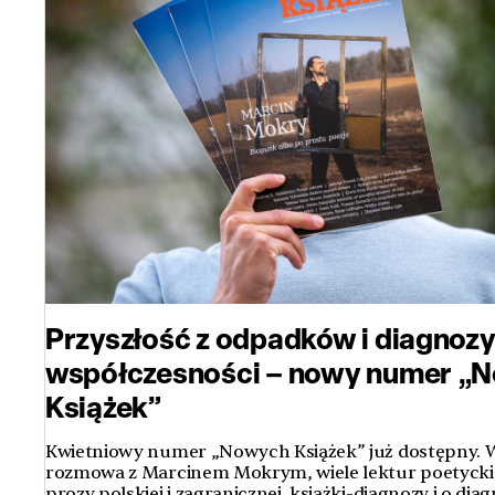
Przyszłość z odpadków i diagnoz
współczesności – nowy numer „
Książek”
Kwietniowy numer „Nowych Książek” już dostępny. W
rozmowa z Marcinem Mokrym, wiele lektur poetycki
prozy polskiej i zagranicznej, książki-diagnozy i o di