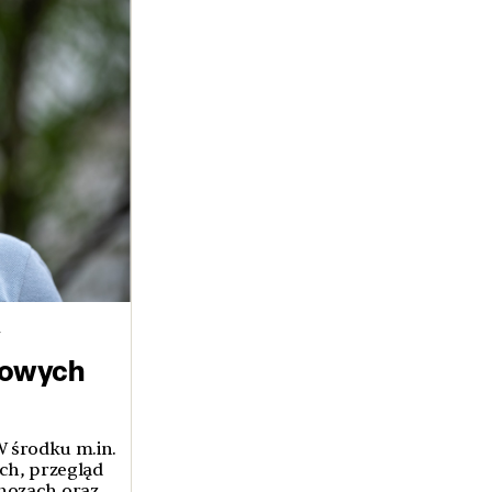
y
Nowych
 środku m.in.
ch, przegląd
agnozach oraz