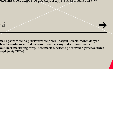
eżenia dotyczące tego, czym żyje świat literatury w
mail zgadzam się na przetwarzanie przez Instytut Książki moich danych
h w formularzu kontaktowym przeznaczonym do prowadzenia
unikacji marketingowej. Informacja o celach i podstawach przetwarzania
ajduje się
TUTAJ
.