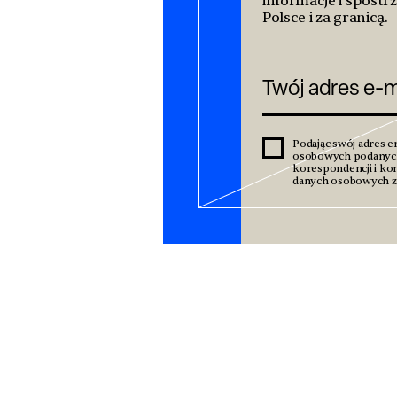
informacje i spostrz
Polsce i za granicą.
Podając swój adres e
osobowych podanyc
korespondencji i kom
danych osobowych zn