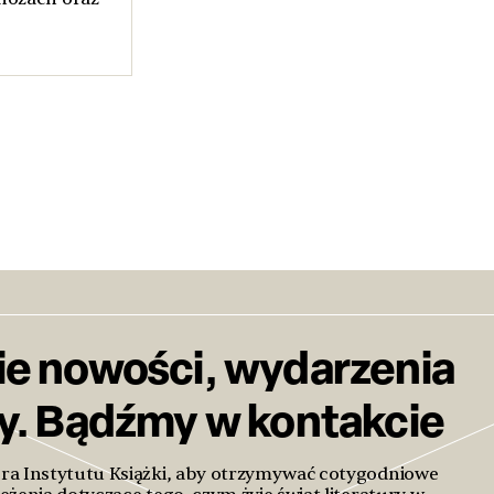
ie nowości, wydarzenia
ty. Bądźmy w kontakcie
era Instytutu Książki, aby otrzymywać cotygodniowe