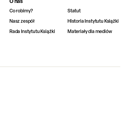
O nas
Co robimy?
Statut
Nasz zespół
Historia Instytutu Książki
Rada Instytutu Książki
Materiały dla mediów