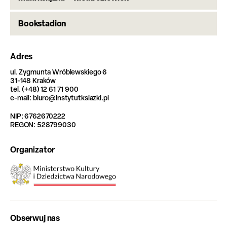
Bookstadion
Adres
ul. Zygmunta Wróblewskiego 6
31-148 Kraków
tel. (+48) 12 61 71 900
e-mail: biuro@instytutksiazki.pl
NIP: 6762670222
REGON: 528799030
Organizator
Obserwuj nas