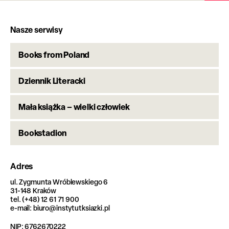
Nasze serwisy
Books from Poland
Dziennik Literacki
Mała książka – wielki człowiek
Bookstadion
Adres
ul. Zygmunta Wróblewskiego 6
31-148 Kraków
tel. (+48) 12 61 71 900
e-mail: biuro@instytutksiazki.pl
NIP: 6762670222