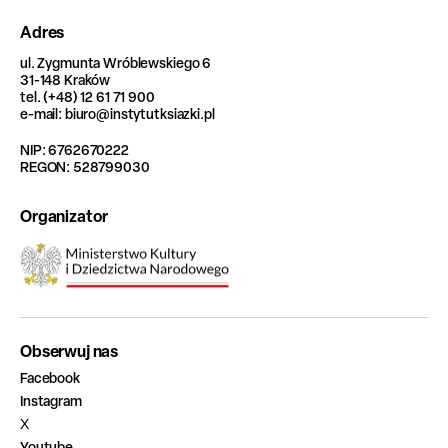
Adres
ul. Zygmunta Wróblewskiego 6
31-148 Kraków
tel. (+48) 12 61 71 900
e-mail: biuro@instytutksiazki.pl
NIP: 6762670222
REGON: 528799030
Organizator
Obserwuj nas
Facebook
Instagram
X
Youtube