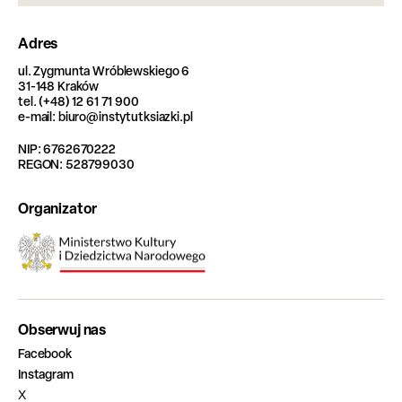
Adres
ul. Zygmunta Wróblewskiego 6
31-148 Kraków
tel. (+48) 12 61 71 900
e-mail: biuro@instytutksiazki.pl
NIP: 6762670222
REGON: 528799030
Organizator
Obserwuj nas
Facebook
Instagram
X