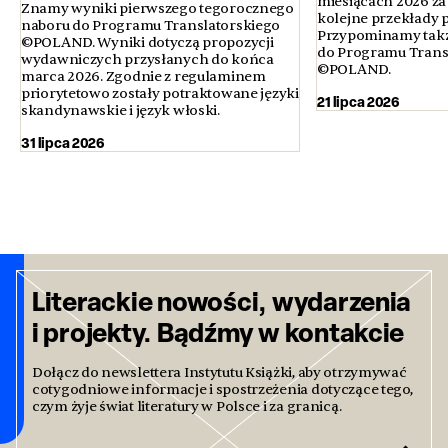
miesiącach 2026 za 
Znamy wyniki pierwszego tegorocznego
kolejne przekłady p
naboru do Programu Translatorskiego
Przypominamy także
©POLAND. Wyniki dotyczą propozycji
do Programu Trans
wydawniczych przysłanych do końca
©POLAND.
marca 2026. Zgodnie z regulaminem
priorytetowo zostały potraktowane języki
21 lipca 2026
skandynawskie i język włoski.
31 lipca 2026
Literackie nowości, wydarzenia
i projekty. Bądźmy w kontakcie
Dołącz do newslettera Instytutu Książki, aby otrzymywać
cotygodniowe informacje i spostrzeżenia dotyczące tego,
czym żyje świat literatury w Polsce i za granicą.