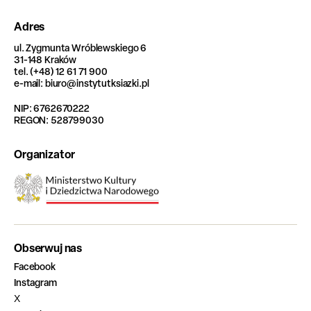
Adres
ul. Zygmunta Wróblewskiego 6
31-148 Kraków
tel. (+48) 12 61 71 900
e-mail: biuro@instytutksiazki.pl
NIP: 6762670222
REGON: 528799030
Organizator
Obserwuj nas
Facebook
Instagram
X