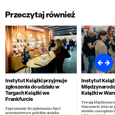
Przeczytaj również
Instytut Książki przyjmuje
Instytut Książ
zgłoszenia do udziału w
Międzynarodo
Targach Książki we
Książki w War
Frankfurcie
Trwają Międzynaro
Warszawie. Jeszcze 
Zapraszamy do zgłaszania chęci
stoisko czasopism In
uczestnictwa w polskim stoisku