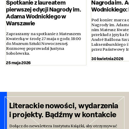
Spotkanie z laureatem
Nagroda im. 
pierwszej edycji Nagrody im.
Wodnickiego: L
Adama Wodnickiego w
Pod koniec marca o
Warszawie
Nagrody im. Adama 
nim Mateusz Kwate
Zapraszamy na spotkanie z Mateuszem
przekład z języka f
Kwaterką w środę 27 maja o godz. 18:00
André Baillona Sz
do Muzeum Sztuki Nowoczesnej.
Luksemburskiego i 
Rozmowę poprowadzi Justyna
przez Państwowy I
Sobolewska.
30 kwietnia 2026
25 maja 2026
Literackie nowości, wydarzenia
i projekty. Bądźmy w kontakcie
Dołącz do newslettera Instytutu Książki, aby otrzymywać