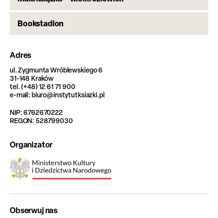
Bookstadion
Adres
ul. Zygmunta Wróblewskiego 6
31-148 Kraków
tel. (+48) 12 61 71 900
e-mail: biuro@instytutksiazki.pl
NIP: 6762670222
REGON: 528799030
Organizator
Obserwuj nas