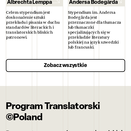
Albrechta Lemppa
Andersa Bodegårda
Celem stypendium jest
Stypendium im. Andersa
doskonalenie sztuki
Bodegårda jest
przekładu i pisania w duchu
przeznaczone dla tłumacza
standardów literackich i
lub tłumaczki
translatorskich bliskich
specjalizujących się w
patronowi.
przekładzie literatury
polskiej na język szwedzki
lub francuski.
Zobacz wszystkie
Program Translatorski
©Poland