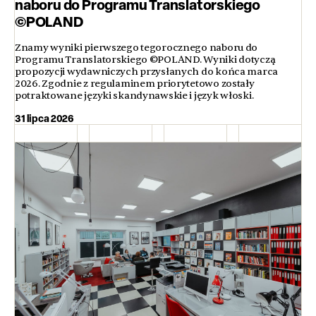
naboru do Programu Translatorskiego
©POLAND
Znamy wyniki pierwszego tegorocznego naboru do
Programu Translatorskiego ©POLAND. Wyniki dotyczą
propozycji wydawniczych przysłanych do końca marca
2026. Zgodnie z regulaminem priorytetowo zostały
potraktowane języki skandynawskie i język włoski.
31 lipca 2026