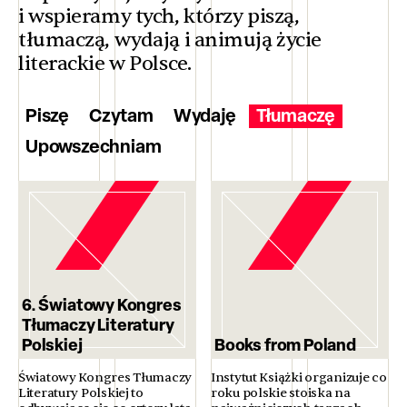
i wspieramy tych, którzy piszą,
tłumaczą, wydają i animują życie
literackie w Polsce.
Piszę
Czytam
Wydaję
Tłumaczę
Upowszechniam
6. Światowy Kongres
Tłumaczy Literatury
Polskiej
Books from Poland
Światowy Kongres Tłumaczy
Instytut Książki organizuje co
Literatury Polskiej to
roku polskie stoiska na