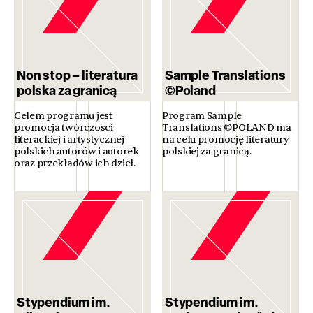
Non stop – literatura
Sample Translations
polska za granicą
©Poland
Celem programu jest
Program Sample
promocja twórczości
Translations ©POLAND ma
literackiej i artystycznej
na celu promocję literatury
polskich autorów i autorek
polskiej za granicą.
oraz przekładów ich dzieł.
Stypendium im.
Stypendium im.