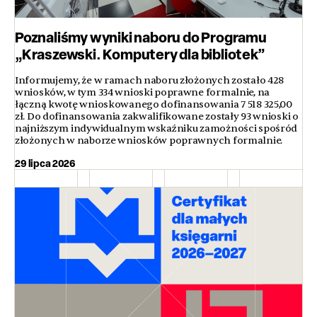
Poznaliśmy wyniki naboru do Programu
„Kraszewski. Komputery dla bibliotek”
Informujemy, że w ramach naboru złożonych zostało 428
wniosków, w tym 334 wnioski poprawne formalnie, na
łączną kwotę wnioskowanego dofinansowania 7 518 325,00
zł. Do dofinansowania zakwalifikowane zostały 93 wnioski o
najniższym indywidualnym wskaźniku zamożności spośród
złożonych w naborze wniosków poprawnych formalnie.
29 lipca 2026