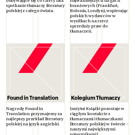
odbywające się co cztery lata
najważniejszych targach
spotkanie tłumaczy literatury
branżowych (Frankfurt,
polskiej z całego świata.
Bolonia, Londyn), wspierając
polskich wydawców w
wysiłkach na rzecz
sprzedaży praw do
tłumaczeń.
Found in Translation
Kolegium Tłumaczy
Nagrodę Found in
Instytut Książki pozostaje w
Translation przyznajemy za
ciągłym kontakcie z
najlepszy przekład literatury
tłumaczami i tłumaczkami
polskiej na język angielski.
literatury polskiej w świecie –
naszymi największymi
sojusznikami i