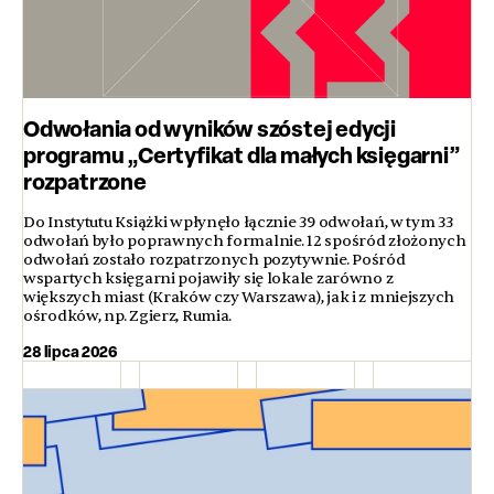
Odwołania od wyników szóstej edycji
programu „Certyfikat dla małych księgarni”
rozpatrzone
Do Instytutu Książki wpłynęło łącznie 39 odwołań, w tym 33
odwołań było poprawnych formalnie. 12 spośród złożonych
odwołań zostało rozpatrzonych pozytywnie. Pośród
wspartych księgarni pojawiły się lokale zarówno z
większych miast (Kraków czy Warszawa), jak i z mniejszych
ośrodków, np. Zgierz, Rumia.
28 lipca 2026